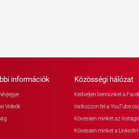
bbi információk
Közösségi hálózat
névjegye
Kedveljen bennünket a Fac
si Videók
Iratkozzon fel a YouTube cs
ság
Kövessen minket az Instag
Kövessen minket a LinkedIn