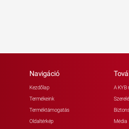
Navigáció
Tová
Kezdőlap
A KYB 
Termékeink
Szerelé
Terméktámogatás
Bizton
Oldaltérkép
Média