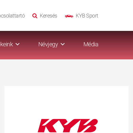
csolattartó
Keresés
KYB Sport
keink
Névjegy
Média