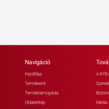
Navigáció
Tová
Kezdőlap
A KYB 
Termékeink
Szerelé
Terméktámogatás
Bizton
Oldaltérkép
Média