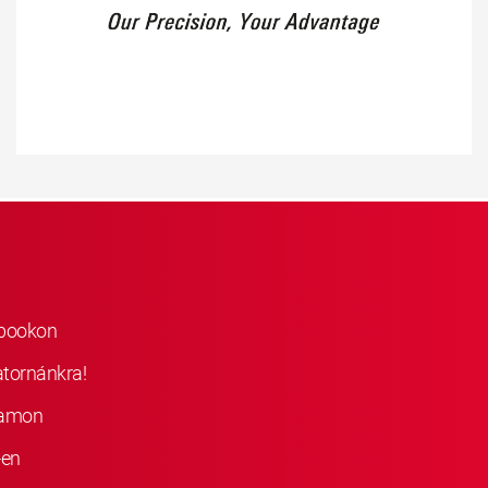
ebookon
atornánkra!
ramon
-en