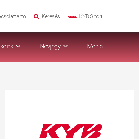
csolattartó
Keresés
KYB Sport
keink
Névjegy
Média