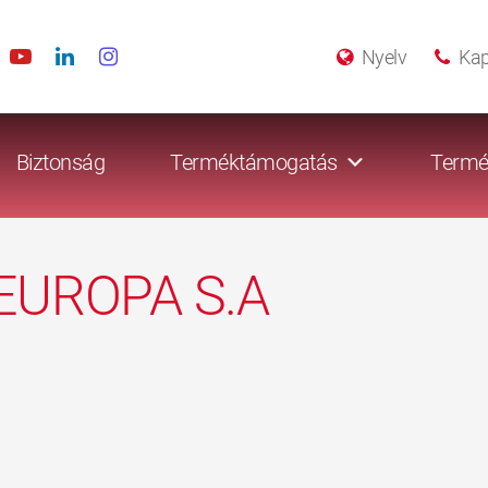
Nyelv
Kap
Biztonság
Terméktámogatás
Termé
EUROPA S.A