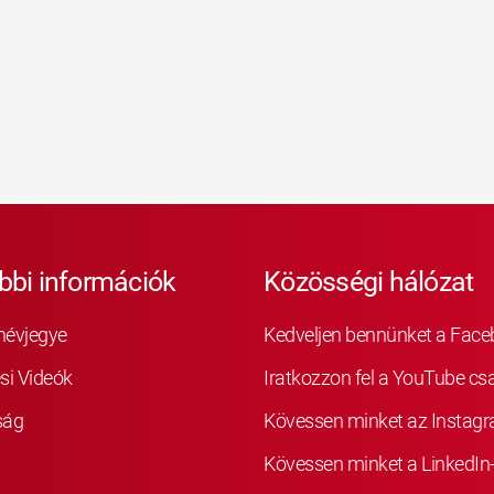
bbi információk
Közösségi hálózat
névjegye
Kedveljen bennünket a Fac
si Videók
Iratkozzon fel a YouTube cs
ság
Kövessen minket az Instag
Kövessen minket a LinkedIn