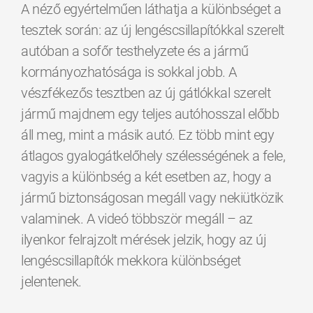
A néző egyértelműen láthatja a különbséget a
tesztek során: az új lengéscsillapítókkal szerelt
autóban a sofőr testhelyzete és a jármű
kormányozhatósága is sokkal jobb. A
vészfékezős tesztben az új gátlókkal szerelt
jármű majdnem egy teljes autóhosszal előbb
áll meg, mint a másik autó. Ez több mint egy
átlagos gyalogátkelőhely szélességének a fele,
vagyis a különbség a két esetben az, hogy a
jármű biztonságosan megáll vagy nekiütközik
valaminek. A videó többször megáll – az
ilyenkor felrajzolt mérések jelzik, hogy az új
lengéscsillapítók mekkora különbséget
jelentenek.