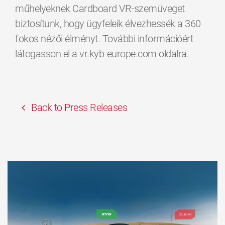
műhelyeknek Cardboard VR-szemüveget
biztosítunk, hogy ügyfeleik élvezhessék a 360
fokos nézői élményt. További információért
látogasson el a vr.kyb-europe.com oldalra.
Back to Press Releases