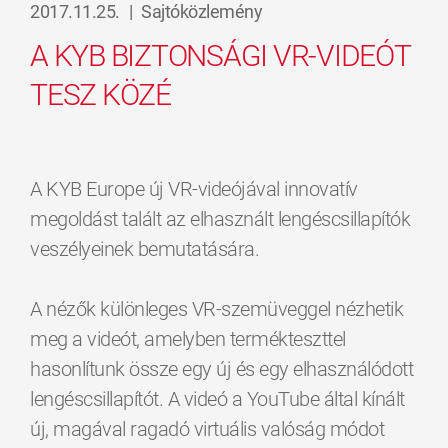
2017.11.25.
|
Sajtóközlemény
A KYB BIZTONSÁGI VR-VIDEÓT
TESZ KÖZÉ
A KYB Europe új VR-videójával innovatív
megoldást talált az elhasznált lengéscsillapítók
veszélyeinek bemutatására.
A nézők különleges VR-szemüveggel nézhetik
meg a videót, amelyben termékteszttel
hasonlítunk össze egy új és egy elhasználódott
lengéscsillapítót. A videó a YouTube által kínált
új, magával ragadó virtuális valóság módot