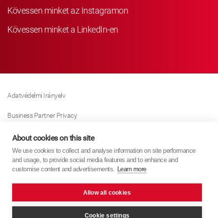
Kövessen minket az Instagramon
Kövessen minket a LinkedIn-en
Adatvédelmi Irányelv
Business Partner Privacy
Sütikre Vonatkozó Irányelv
About cookies on this site
We use cookies to collect and analyse information on site performance
Modern Slavery Act Policy
and usage, to provide social media features and to enhance and
customise content and advertisements.
Learn more
Imprint
Allow all cookies
KYB Europe © 2026
A honlap szerzője
PixelTree Media
Cookie settings