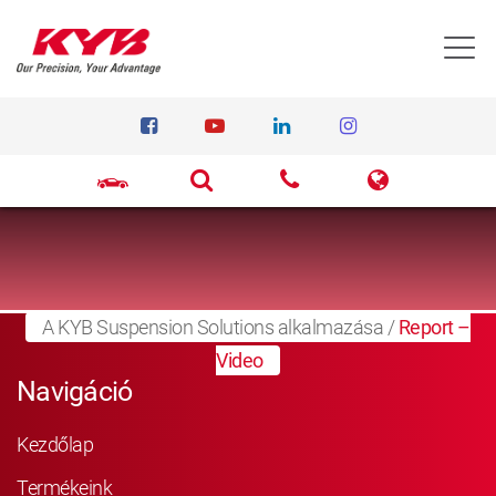
T
A KYB Suspension Solutions alkalmazása
/
Report –
Video
Navigáció
Kezdőlap
Termékeink