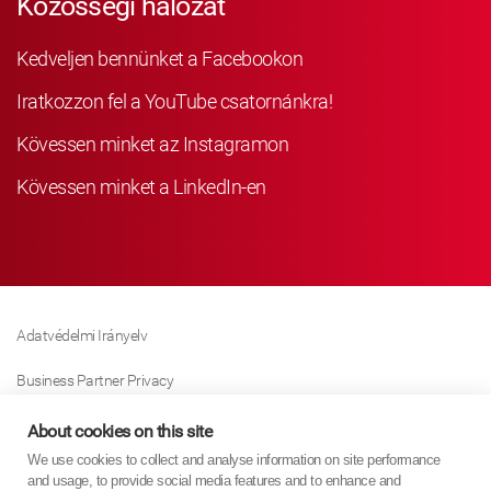
Közösségi hálózat
Kedveljen bennünket a Facebookon
Iratkozzon fel a YouTube csatornánkra!
Kövessen minket az Instagramon
Kövessen minket a LinkedIn-en
Adatvédelmi Irányelv
Business Partner Privacy
Sütikre Vonatkozó Irányelv
About cookies on this site
We use cookies to collect and analyse information on site performance
Modern Slavery Act Policy
and usage, to provide social media features and to enhance and