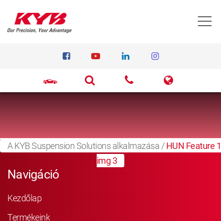
T
A KYB Suspension Solutions alkalmazása
/
HUN Feature 1
img 3
Navigáció
Kezdőlap
Termékeink