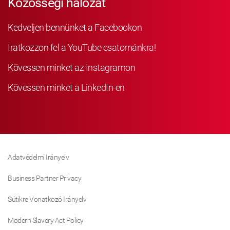
Közösségi hálózat
Kedveljen bennünket a Facebookon
Iratkozzon fel a YouTube csatornánkra!
Kövessen minket az Instagramon
Kövessen minket a LinkedIn-en
Adatvédelmi Irányelv
Business Partner Privacy
Sütikre Vonatkozó Irányelv
Modern Slavery Act Policy