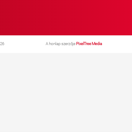
026
A honlap szerzője
PixelTree Media