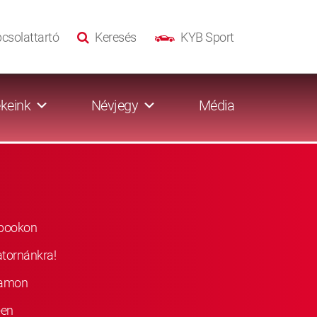
csolattartó
Keresés
KYB Sport
keink
Névjegy
Média
ebookon
atornánkra!
ramon
-en