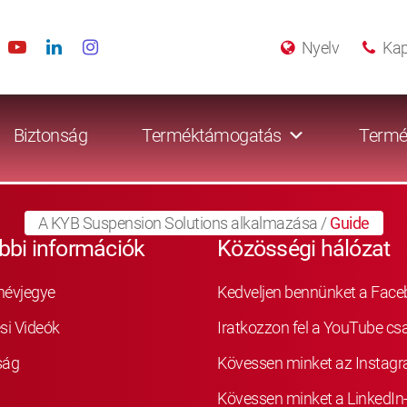
Nyelv
Kap
Biztonság
Terméktámogatás
Termé
A KYB Suspension Solutions alkalmazása
/
Guide
bbi információk
Közösségi hálózat
névjegye
Kedveljen bennünket a Fac
si Videók
Iratkozzon fel a YouTube cs
ság
Kövessen minket az Instag
Kövessen minket a LinkedIn