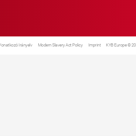
 Vonatkozó Irányelv
Modern Slavery Act Policy
Imprint
KYB Europe © 2