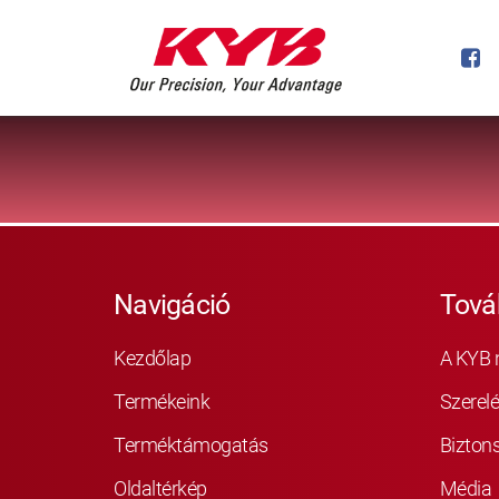
Navigáció
Tová
Kezdőlap
A KYB 
Termékeink
Szerelé
Terméktámogatás
Bizton
Oldaltérkép
Média