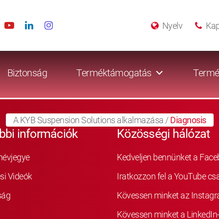
Nyelv
Kap
Biztonság
Terméktámogatás
Termé
A KYB Suspension Solutions alkalmazása
/
Diagnosis
bbi információk
Közösségi hálózat
névjegye
Kedveljen bennünket a Fac
si Videók
Iratkozzon fel a YouTube cs
ság
Kövessen minket az Instag
Kövessen minket a LinkedIn