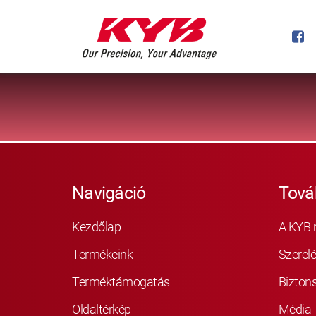
Navigáció
Tová
Kezdőlap
A KYB 
Termékeink
Szerelé
Terméktámogatás
Bizton
Oldaltérkép
Média