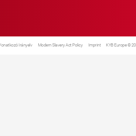
 Vonatkozó Irányelv
Modern Slavery Act Policy
Imprint
KYB Europe © 2