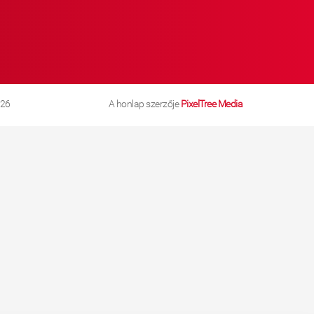
026
A honlap szerzője
PixelTree Media