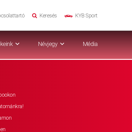
csolattartó
Keresés
KYB Sport
keink
Névjegy
Média
ebookon
atornánkra!
ramon
-en