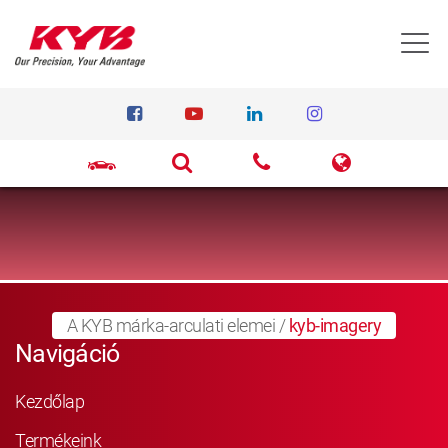
T
A KYB márka-arculati elemei
/
kyb-imagery
Navigáció
Kezdőlap
Termékeink