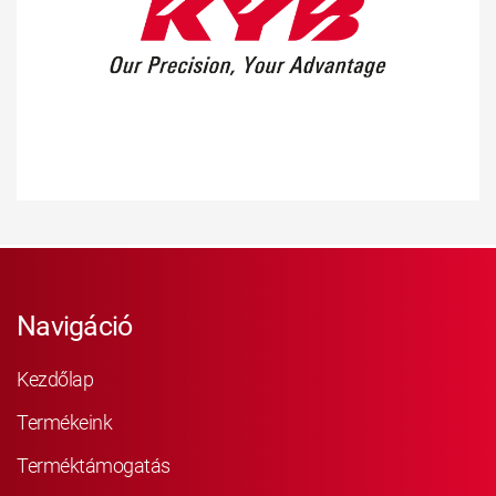
Navigáció
Kezdőlap
Termékeink
Terméktámogatás