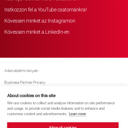
Iratkozzon fel a YouTube csatornánkra!
Kövessen minket az Instagramon
Kövessen minket a LinkedIn-en
Adatvédelmi Irányelv
Business Partner Privacy
Sütikre Vonatkozó Irányelv
About cookies on this site
We use cookies to collect and analyse information on site performance
Modern Slavery Act Policy
and usage, to provide social media features and to enhance and
customise content and advertisements.
Learn more
Imprint
Allow all cookies