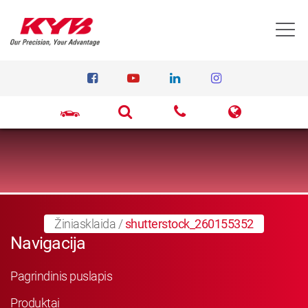
T
Žiniasklaida
/
shutterstock_260155352
Navigacija
Pagrindinis puslapis
Produktai