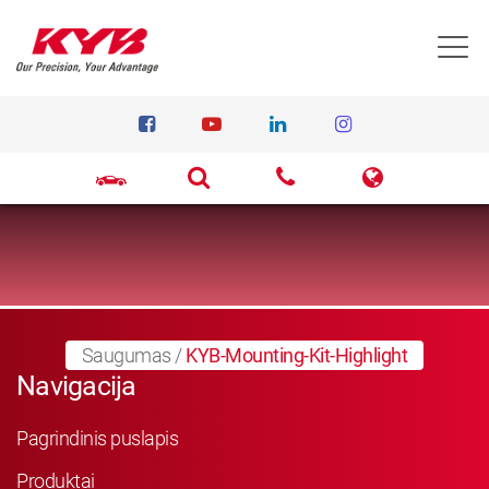
T
Saugumas
/
KYB-Mounting-Kit-Highlight
Navigacija
Pagrindinis puslapis
Produktai