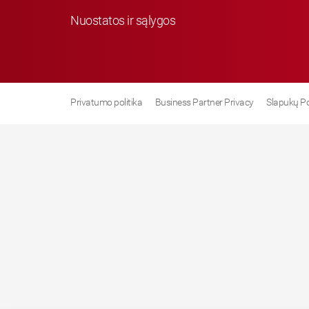
Nuostatos ir sąlygos
Privatumo politika
Business Partner Privacy
Slapukų Po