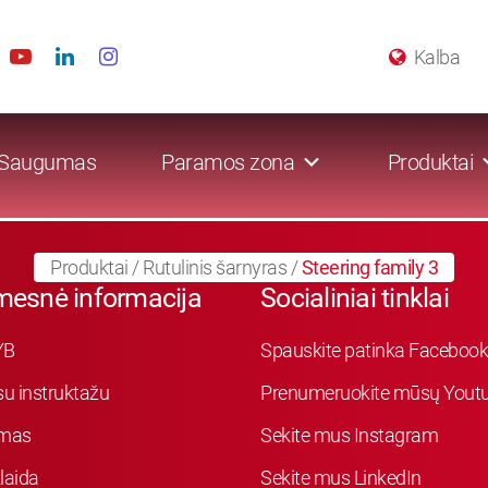
Kalba
Saugumas
Paramos zona
Produktai
Produktai
/
Rutulinis šarnyras
/
Steering family 3
mesnė informacija
Socialiniai tinklai
YB
Spauskite patinka Faceboo
su instruktažu
Prenumeruokite mūsų Youtu
mas
Sekite mus Instagram
laida
Sekite mus LinkedIn