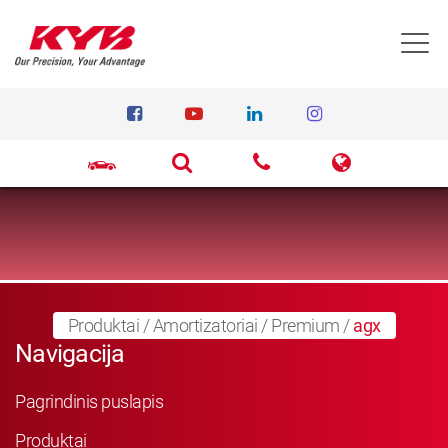
T
Produktai
/
Amortizatoriai
/
Premium
/
agx
Navigacija
Pagrindinis puslapis
Produktai