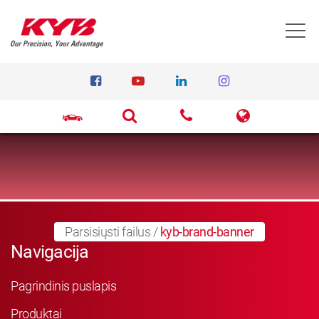
T
Parsisiųsti failus
/
kyb-brand-banner
Navigacija
Pagrindinis puslapis
Produktai