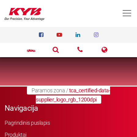
T
Paramos zona
/
tca_certified-data-
supplier_logo_rgb_1200dpi
Navigacija
Pagrindinis puslapis
Produktai