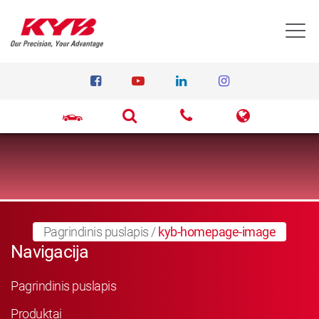
T
Pagrindinis puslapis
/
kyb-homepage-image
Navigacija
Pagrindinis puslapis
Produktai