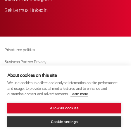
Sekite mus LinkedIn
Privatumo politika
Business Partner Privacy
Slapukų Politika
About cookies on this site
We use cookies to collect and analyse information on site performance
Modern Slavery Act Policy
and usage, to provide social media features and to enhance and
customise content and advertisements.
Learn more
Imprint
Allow all cookies
KYB Europe © 2026
Internetinę svetainę sukūrė
PixelTree Media
Cookie settings