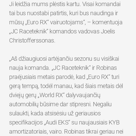
Ji leidžia mums plėstis kartu. Visai komandai
tai bus nuostabi patirtis, kuri bus naudinga ir
mūsų „Euro RX“ vairuotojams“, – komentuoja
„JC Raceteknik“ komandos vadovas Joelis
Christofferssonas.
„Aš džiaugiuosi artėjančiu sezonu su visiškai
nauja komanda. „JC Raceteknik“ ir Robinas
praėjusiais metais parodė, kad „Euro RX“ turi
gerą tempą, todėl manau, kad šiais metais dėl
dviejų gerų „World RX“ dalyvaujančių
automobilių būsime dar stipresni. Negaliu
sulaukti, kada atsisėsiu už geriausios
specifikacijos „Audi EKS“ su naujausiais KYB
amortizatoriais, vairo. Robinas tikrai geriau nei