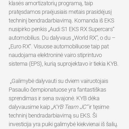
klasės amortizatorių programą, taip
pratęsdamos praėjusiais metais prasidėjusį
techninį bendradarbiavimą. Komanda iš EKS
nusipirko penkis „Audi S1 EKS RX Supercars“
automobilius. Du dalyvaus „World RX“, o du –
„Euro RX“. Visuose automobiliuose taip pat
naudojama elektroninė vairo stiprintuvo
sistema (EPS), kurią suprojektavo ir tiekia KYB.
„Galimybė dalyvauti su dviem vairuotojais
Pasaulio čempionatuose yra fantastiškas
sprendimas ir sena svajonė. KYB dėka
dalyvausime kaip
„KYB Team JC“
ir tęsime
techninį bendradarbiavimą su EKS. Ši
investicija yra puiki galimybė kiekvienai iš šalių.