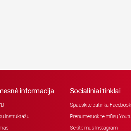
mesnė informacija
Socialiniai tinklai
YB
Spauskite patinka Faceboo
su instruktažu
Prenumeruokite mūsų Youtu
mas
Sekite mus Instagram