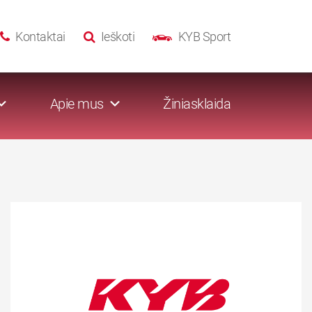
Kontaktai
Ieškoti
KYB Sport
Apie mus
Žiniasklaida