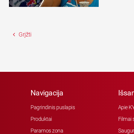
Grįžti
Navigacija
Išsa
Pagrindinis puslapis
Apie K
Produktai
Filmai 
Paramos zona
Saugu