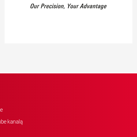
ke
be kanalą