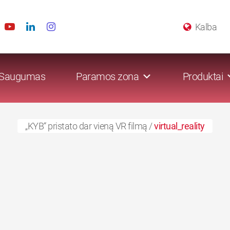
Kalba
Saugumas
Paramos zona
Produktai
„KYB“ pristato dar vieną VR filmą
/
virtual_reality