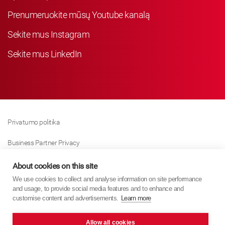
Prenumeruokite mūsų Youtube kanalą
Sekite mus Instagram
Sekite mus LinkedIn
Privatumo politika
Business Partner Privacy
Slapukų Politika
About cookies on this site
We use cookies to collect and analyse information on site performance
Modern Slavery Act Policy
and usage, to provide social media features and to enhance and
customise content and advertisements.
Learn more
Imprint
Allow all cookies
KYB Europe © 2026