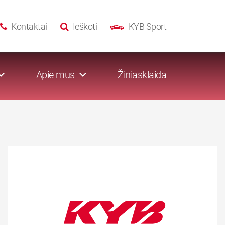
Kontaktai
Ieškoti
KYB Sport
Apie mus
Žiniasklaida