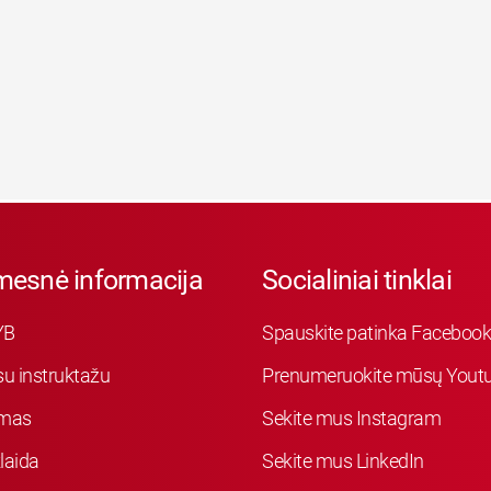
mesnė informacija
Socialiniai tinklai
YB
Spauskite patinka Faceboo
su instruktažu
Prenumeruokite mūsų Youtu
mas
Sekite mus Instagram
laida
Sekite mus LinkedIn