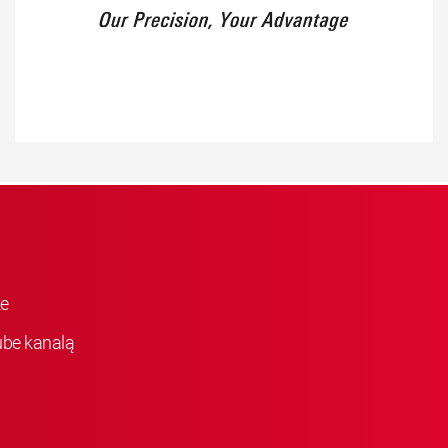
ke
be kanalą