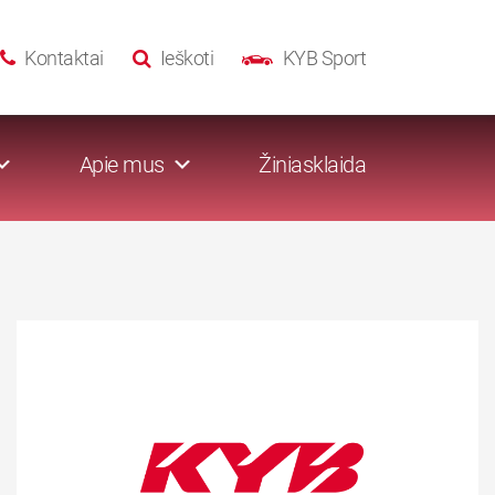
Kontaktai
Ieškoti
KYB Sport
Apie mus
Žiniasklaida