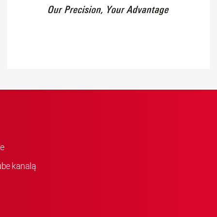
ke
be kanalą