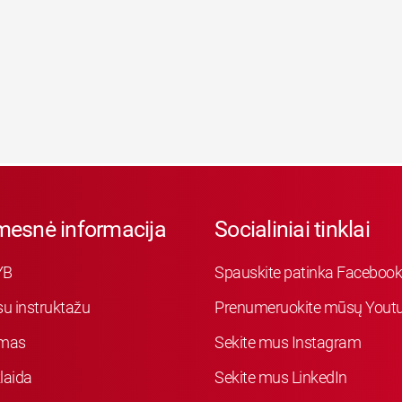
mesnė informacija
Socialiniai tinklai
YB
Spauskite patinka Faceboo
su instruktažu
Prenumeruokite mūsų Youtu
mas
Sekite mus Instagram
laida
Sekite mus LinkedIn