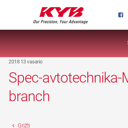
2018 13 vasario
Spec-avtotechnika-
branch
Grįžti