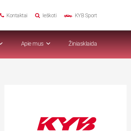
Kontaktai
Ieškoti
KYB Sport
Apie mus
Žiniasklaida