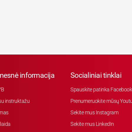
mesnė informacija
Socialiniai tinklai
YB
Spauskite patinka Faceboo
su instruktažu
Prenumeruokite mūsų Youtu
mas
Sekite mus Instagram
laida
Sekite mus LinkedIn