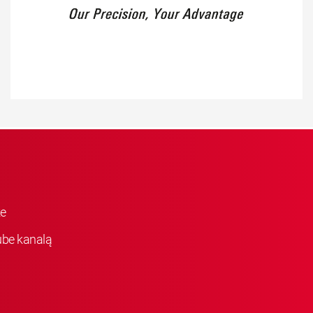
ke
be kanalą