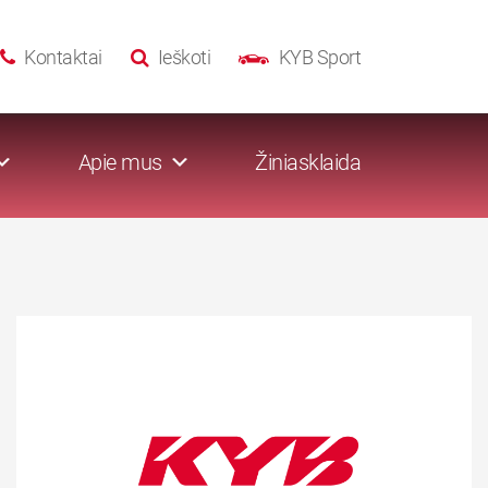
Kontaktai
Ieškoti
KYB Sport
Apie mus
Žiniasklaida