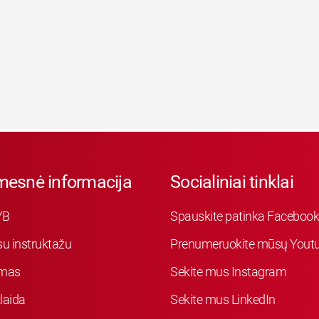
mesnė informacija
Socialiniai tinklai
YB
Spauskite patinka Faceboo
su instruktažu
Prenumeruokite mūsų Youtu
mas
Sekite mus Instagram
laida
Sekite mus LinkedIn