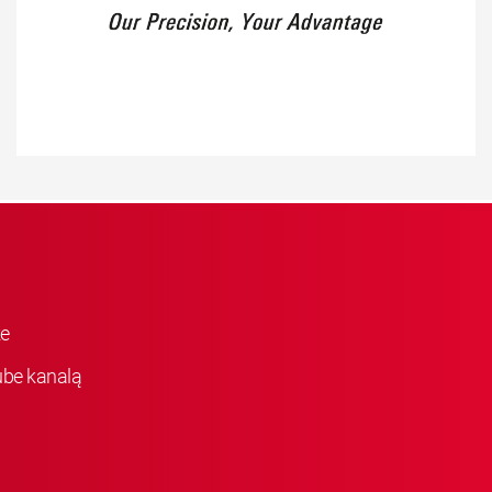
ke
be kanalą