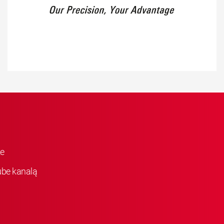
ke
be kanalą