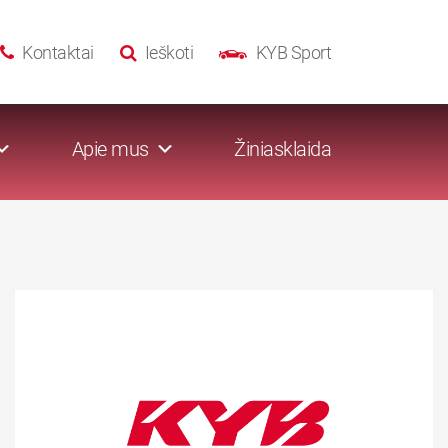
Kontaktai
Ieškoti
KYB Sport
Apie mus
Žiniasklaida