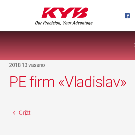
2018 13 vasario
PE firm «Vladislav»
Grįžti