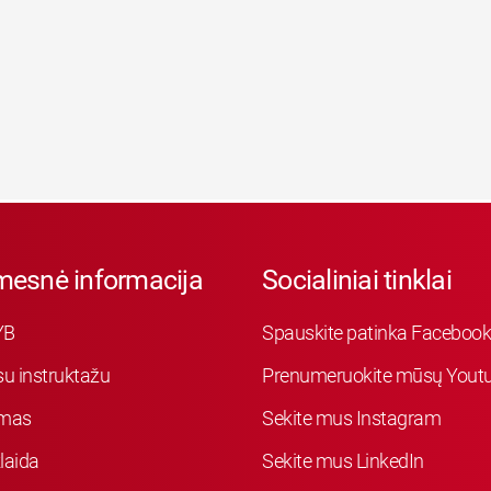
mesnė informacija
Socialiniai tinklai
YB
Spauskite patinka Faceboo
su instruktažu
Prenumeruokite mūsų Youtu
mas
Sekite mus Instagram
laida
Sekite mus LinkedIn