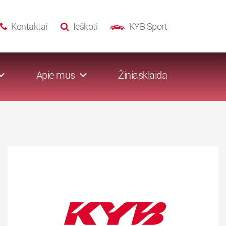
Kontaktai
Ieškoti
KYB Sport
Apie mus
Žiniasklaida