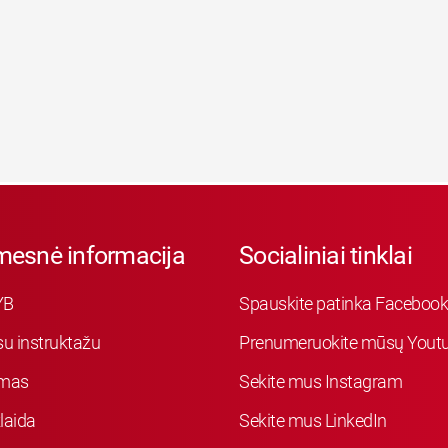
mesnė informacija
Socialiniai tinklai
YB
Spauskite patinka Faceboo
su instruktažu
Prenumeruokite mūsų Youtu
mas
Sekite mus Instagram
laida
Sekite mus LinkedIn