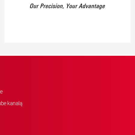
ke
be kanalą