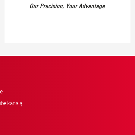
ke
be kanalą