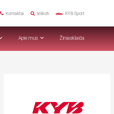
Kontaktai
Ieškoti
KYB Sport
Apie mus
Žiniasklaida