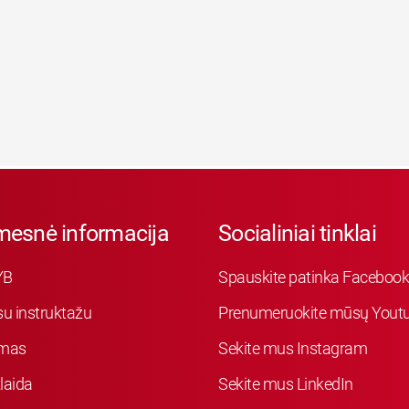
mesnė informacija
Socialiniai tinklai
YB
Spauskite patinka Faceboo
su instruktažu
Prenumeruokite mūsų Youtu
mas
Sekite mus Instagram
laida
Sekite mus LinkedIn