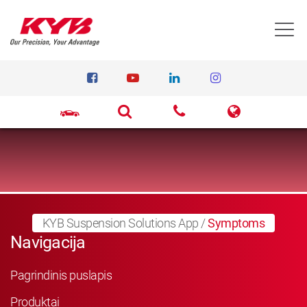
T
KYB Suspension Solutions App
/
Symptoms
Navigacija
Pagrindinis puslapis
Produktai