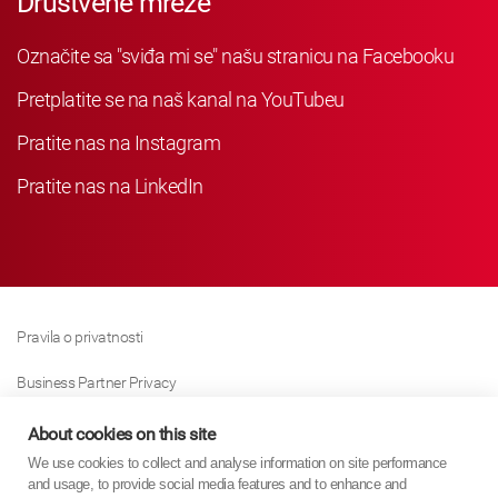
Društvene mreže
Označite sa "sviđa mi se" našu stranicu na Facebooku
Pretplatite se na naš kanal na YouTubeu
Pratite nas na Instagram
Pratite nas na LinkedIn
Pravila o privatnosti
Business Partner Privacy
Pravila O Kolačićima
About cookies on this site
We use cookies to collect and analyse information on site performance
Modern Slavery Act Policy
and usage, to provide social media features and to enhance and