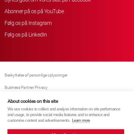
Abonner på os på YouTube
Følg os på Instagram
Følg os på LinkedIn
Beskyttelse af personlige oplysninger
Business Partner Privacy
Cookie Politik
About cookies on this site
We use cookies to collect and analyse information on site performance
Modern Slavery Act Policy
and usage, to provide social media features and to enhance and
customise content and advertisements.
Learn more
Imprint