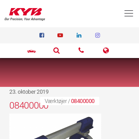
T
23. oktober 2019
Værktøjer
/
08400000
08400000