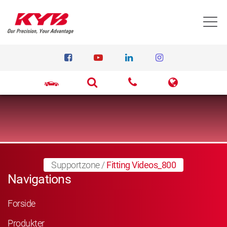
T
Supportzone
/
Fitting Videos_800
Navigations
Forside
Produkter