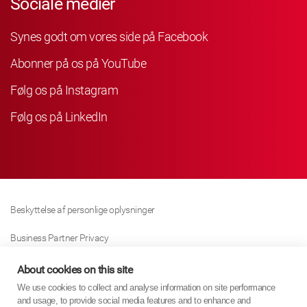
Sociale medier
Synes godt om vores side på Facebook
Abonner på os på YouTube
Følg os på Instagram
Følg os på LinkedIn
Beskyttelse af personlige oplysninger
Business Partner Privacy
Cookie Politik
About cookies on this site
We use cookies to collect and analyse information on site performance
Modern Slavery Act Policy
and usage, to provide social media features and to enhance and