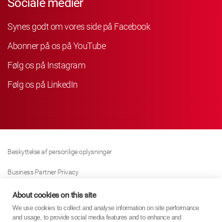
Sociale medier
Synes godt om vores side på Facebook
Abonner på os på YouTube
Følg os på Instagram
Følg os på LinkedIn
Beskyttelse af personlige oplysninger
Business Partner Privacy
Cookie Politik
About cookies on this site
We use cookies to collect and analyse information on site performance
Modern Slavery Act Policy
and usage, to provide social media features and to enhance and