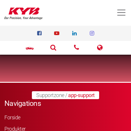
T
Supportzone
/
app-support
Navigations
Forside
Produkter