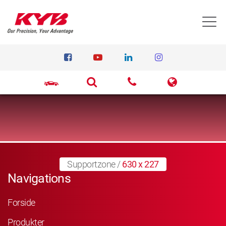
T
Supportzone
/
630 x 227
Navigations
Forside
Produkter