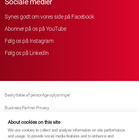
Sociale medier
Synes godt om vores side på Facebook
Abonner på os på YouTube
Følg os på Instagram
Følg os på LinkedIn
Beskyttelse af personlige oplysninger
Business Partner Privacy
Cookie Politik
About cookies on this site
We use cookies to collect and analyse information on site performance
Modern Slavery Act Policy
and usage, to provide social media features and to enhance and