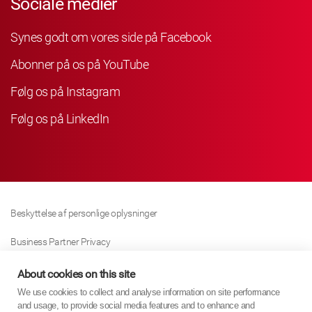
Sociale medier
Synes godt om vores side på Facebook
Abonner på os på YouTube
Følg os på Instagram
Følg os på LinkedIn
Beskyttelse af personlige oplysninger
Business Partner Privacy
Cookie Politik
About cookies on this site
We use cookies to collect and analyse information on site performance
Modern Slavery Act Policy
and usage, to provide social media features and to enhance and