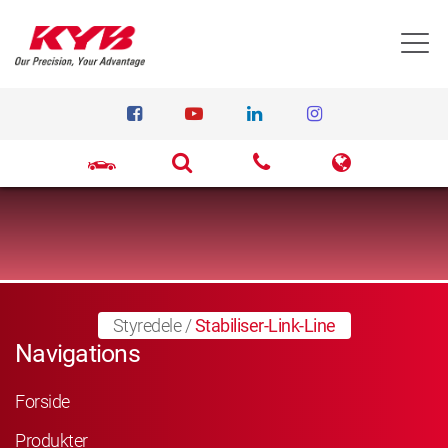
T
Styredele
/
Stabiliser-Link-Line
Navigations
Forside
Produkter