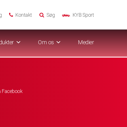
g
Kontakt
Søg
KYB Sport
dukter
Om os
Medier
å Facebook