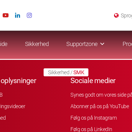
Spro
ide
Sikkerhed
Supportzone
Pro
Sikkerhed
/
SMK
 oplysninger
Sociale medier
B
Synes godt om vores side p
ingsvideoer
Abonner på os på YouTube
hed
Følg os på Instagram
Følg os på LinkedIn