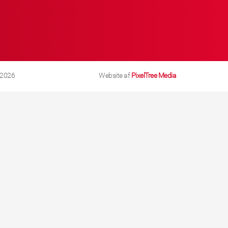
 2026
Website af
PixelTree Media