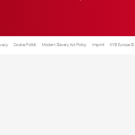
ivacy
Cookie Politik
Modern Slavery Act Policy
Imprint
KYB Europe ©