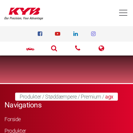
T
Produkter
/
Støddæmpere
/
Premium
/
agx
Navigations
Forside
Produkter