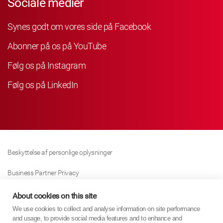
Sociale medier
Synes godt om vores side på Facebook
Abonner på os på YouTube
Følg os på Instagram
Følg os på LinkedIn
Beskyttelse af personlige oplysninger
Business Partner Privacy
Cookie Politik
About cookies on this site
We use cookies to collect and analyse information on site performance
Modern Slavery Act Policy
and usage, to provide social media features and to enhance and