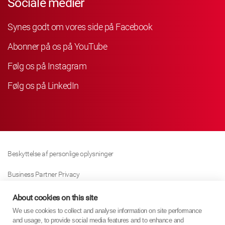
Sociale medier
Synes godt om vores side på Facebook
Abonner på os på YouTube
Følg os på Instagram
Følg os på LinkedIn
Beskyttelse af personlige oplysninger
Business Partner Privacy
Cookie Politik
About cookies on this site
We use cookies to collect and analyse information on site performance
Modern Slavery Act Policy
and usage, to provide social media features and to enhance and