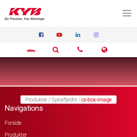
T
Produkter
/
Spiralfjedre
/
cs-box-image
Navigations
Forside
Produkter