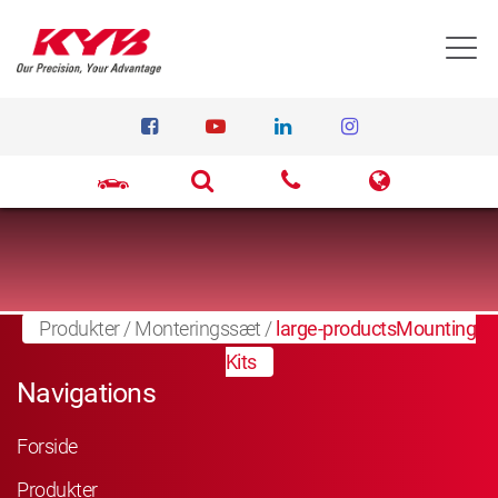
T
Produkter
/
Monteringssæt
/
large-productsMounting
Kits
Navigations
Forside
Produkter