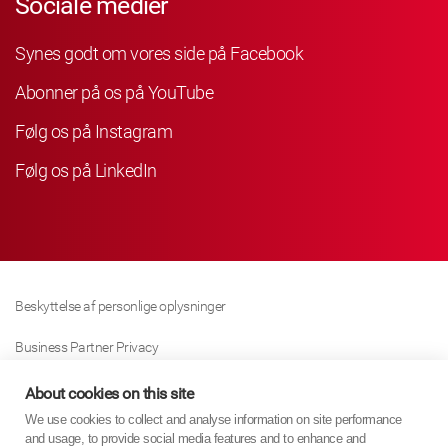
Sociale medier
Synes godt om vores side på Facebook
Abonner på os på YouTube
Følg os på Instagram
Følg os på LinkedIn
Beskyttelse af personlige oplysninger
Business Partner Privacy
Cookie Politik
About cookies on this site
We use cookies to collect and analyse information on site performance
Modern Slavery Act Policy
and usage, to provide social media features and to enhance and