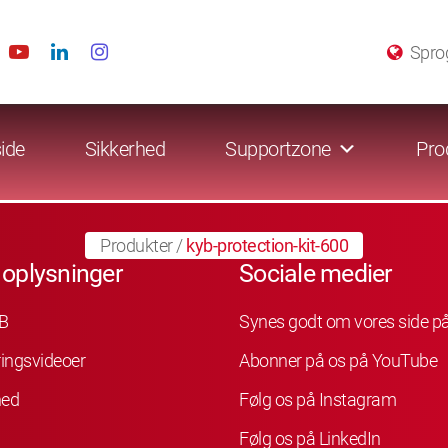
Spro
ide
Sikkerhed
Supportzone
Pro
Produkter
/
kyb-protection-kit-600
 oplysninger
Sociale medier
B
Synes godt om vores side p
ingsvideoer
Abonner på os på YouTube
hed
Følg os på Instagram
Følg os på LinkedIn