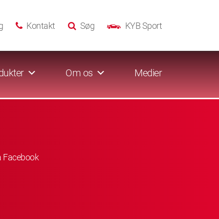
g
Kontakt
Søg
KYB Sport
dukter
Om os
Medier
å Facebook