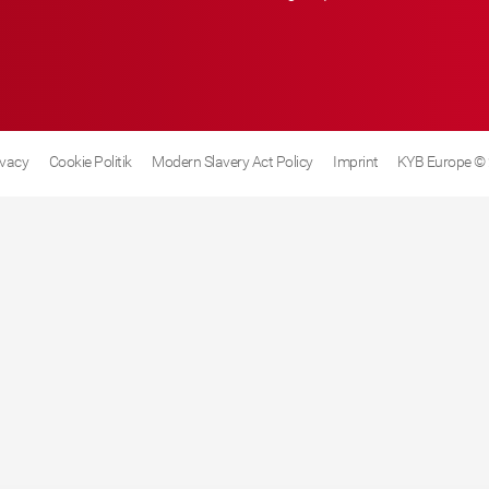
ivacy
Cookie Politik
Modern Slavery Act Policy
Imprint
KYB Europe ©