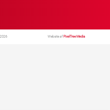
 2026
Website af
PixelTree Media