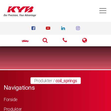
T
Produkter
/
coil_springs
Navigations
Forside
Produkter