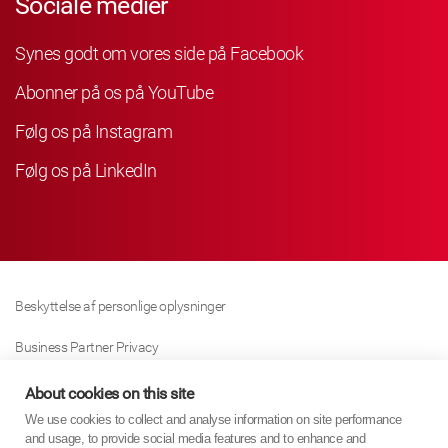
Sociale medier
Synes godt om vores side på Facebook
Abonner på os på YouTube
Følg os på Instagram
Følg os på LinkedIn
Beskyttelse af personlige oplysninger
Business Partner Privacy
Cookie Politik
About cookies on this site
We use cookies to collect and analyse information on site performance
Modern Slavery Act Policy
and usage, to provide social media features and to enhance and