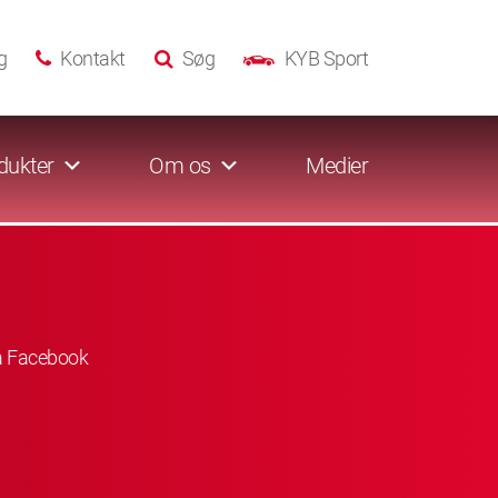
g
Kontakt
Søg
KYB Sport
dukter
Om os
Medier
å Facebook