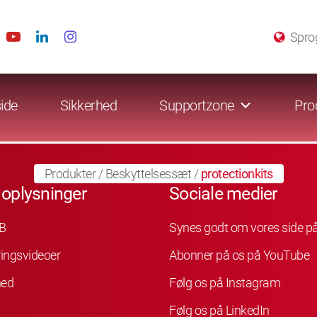
Spro
ide
Sikkerhed
Supportzone
Pro
Produkter
/
Beskyttelsessæt
/
protectionkits
 oplysninger
Sociale medier
B
Synes godt om vores side p
ingsvideoer
Abonner på os på YouTube
hed
Følg os på Instagram
Følg os på LinkedIn