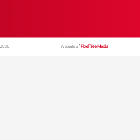
 2026
Website af
PixelTree Media