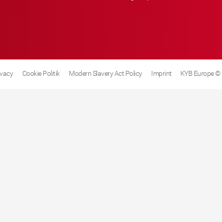
ivacy
Cookie Politik
Modern Slavery Act Policy
Imprint
KYB Europe ©