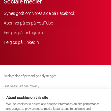
Sociale medier
Synes godt om vores side på Facebook
Abonner på os på YouTube
Følg os på Instagram
Følg os på LinkedIn
Beskyttelse af personlige oplysninger
Business Partner Privacy
Cookie Politik
About cookies on this site
We use cookies to collect and analyse information on site performance
Modern Slavery Act Policy
and usage, to provide social media features and to enhance and