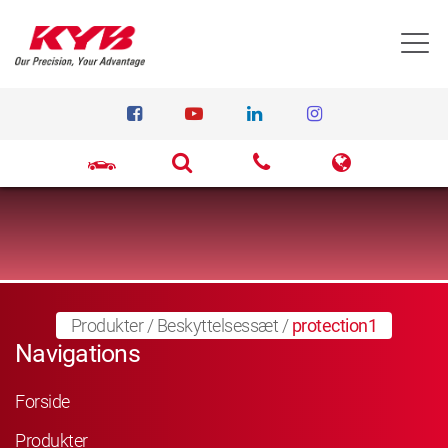
T
Produkter
/
Beskyttelsessæt
/
protection1
Navigations
Forside
Produkter