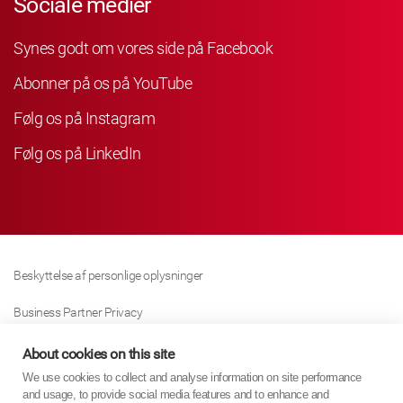
Sociale medier
Synes godt om vores side på Facebook
Abonner på os på YouTube
Følg os på Instagram
Følg os på LinkedIn
Beskyttelse af personlige oplysninger
Business Partner Privacy
Cookie Politik
About cookies on this site
We use cookies to collect and analyse information on site performance
Modern Slavery Act Policy
and usage, to provide social media features and to enhance and