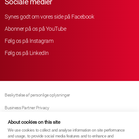
Sociale medier
Synes godt om vores side på Facebook
Abonner på os på YouTube
Følg os på Instagram
Følg os på LinkedIn
Beskyttelse af personlige oplysninger
Business Partner Privacy
Cookie Politik
About cookies on this site
We use cookies to collect and analyse information on site performance
Modern Slavery Act Policy
and usage, to provide social media features and to enhance and