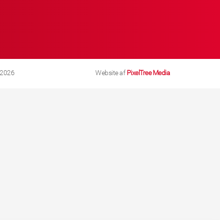
 2026
Website af
PixelTree Media