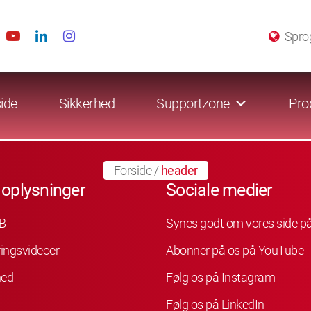
Spro
ide
Sikkerhed
Supportzone
Pro
Forside
/
header
 oplysninger
Sociale medier
B
Synes godt om vores side p
ingsvideoer
Abonner på os på YouTube
hed
Følg os på Instagram
Følg os på LinkedIn