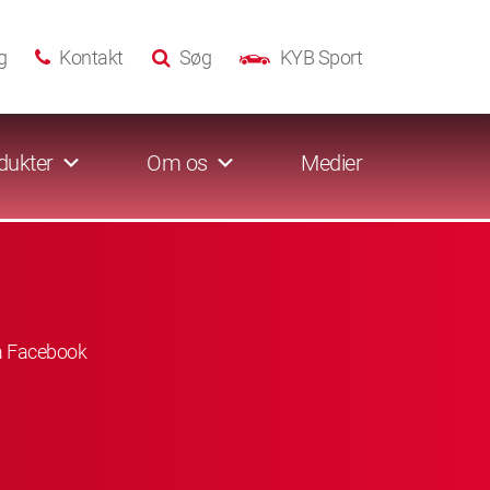
g
Kontakt
Søg
KYB Sport
dukter
Om os
Medier
å Facebook