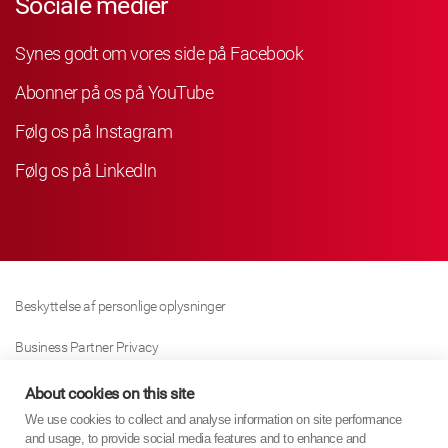
Sociale medier
Synes godt om vores side på Facebook
Abonner på os på YouTube
Følg os på Instagram
Følg os på LinkedIn
Beskyttelse af personlige oplysninger
Business Partner Privacy
Cookie Politik
About cookies on this site
We use cookies to collect and analyse information on site performance
Modern Slavery Act Policy
and usage, to provide social media features and to enhance and