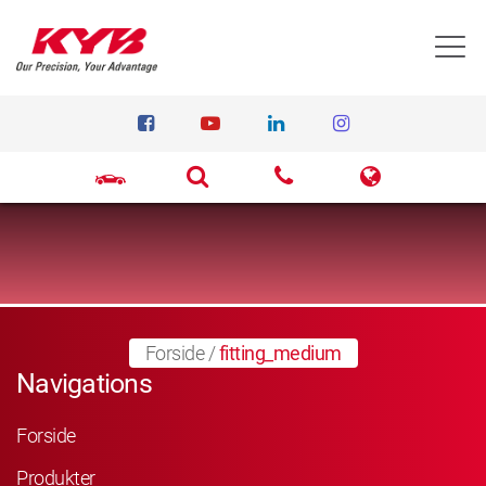
T
Forside
/
fitting_medium
Navigations
Forside
Produkter