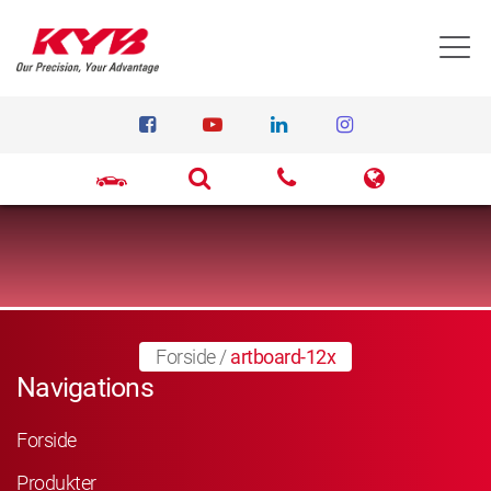
T
Forside
/
artboard-12x
Navigations
Forside
Produkter