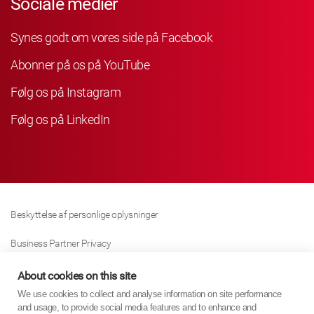
Sociale medier
Synes godt om vores side på Facebook
Abonner på os på YouTube
Følg os på Instagram
Følg os på LinkedIn
Beskyttelse af personlige oplysninger
Business Partner Privacy
Cookie Politik
About cookies on this site
We use cookies to collect and analyse information on site performance
Modern Slavery Act Policy
and usage, to provide social media features and to enhance and