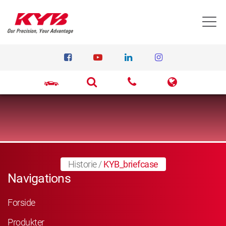
T
Historie
/
KYB_briefcase
Navigations
Forside
Produkter