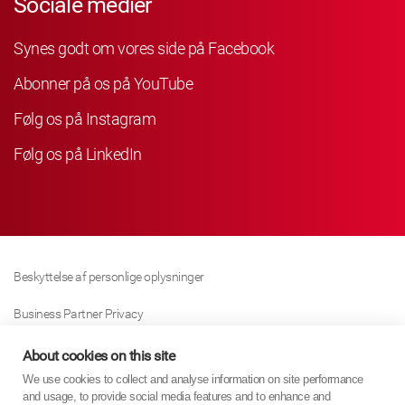
Sociale medier
Synes godt om vores side på Facebook
Abonner på os på YouTube
Følg os på Instagram
Følg os på LinkedIn
Beskyttelse af personlige oplysninger
Business Partner Privacy
Cookie Politik
About cookies on this site
We use cookies to collect and analyse information on site performance
Modern Slavery Act Policy
and usage, to provide social media features and to enhance and