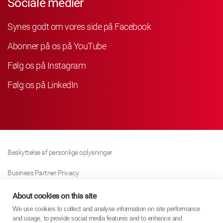
Sociale medier
Synes godt om vores side på Facebook
Abonner på os på YouTube
Følg os på Instagram
Følg os på LinkedIn
Beskyttelse af personlige oplysninger
Business Partner Privacy
Cookie Politik
About cookies on this site
We use cookies to collect and analyse information on site performance
Modern Slavery Act Policy
and usage, to provide social media features and to enhance and