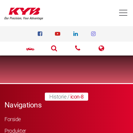
T
Historie
/
icon-8
Navigations
Forside
Produkter