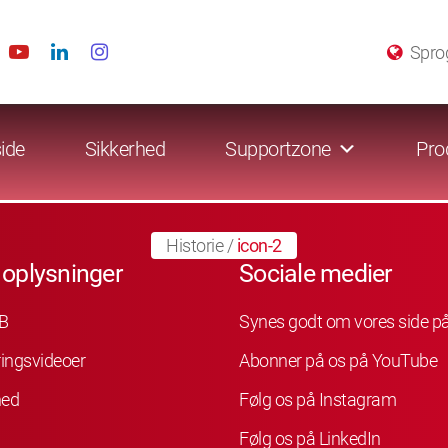
Spro
ide
Sikkerhed
Supportzone
Pro
Historie
/
icon-2
 oplysninger
Sociale medier
B
Synes godt om vores side p
ingsvideoer
Abonner på os på YouTube
hed
Følg os på Instagram
Følg os på LinkedIn