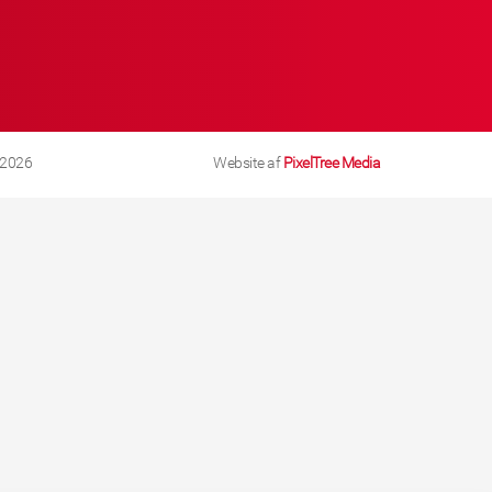
 2026
Website af
PixelTree Media