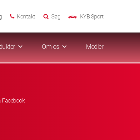
g
Kontakt
Søg
KYB Sport
dukter
Om os
Medier
å Facebook