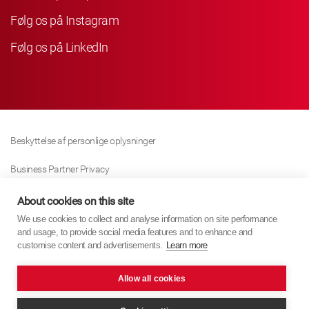
Følg os på Instagram
Følg os på LinkedIn
Beskyttelse af personlige oplysninger
Business Partner Privacy
Cookie Politik
About cookies on this site
We use cookies to collect and analyse information on site performance
Modern Slavery Act Policy
and usage, to provide social media features and to enhance and
customise content and advertisements.
Learn more
Imprint
Allow all cookies
KYB Europe © 2026